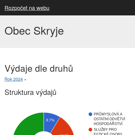
Rozpočet na webu
Obec Skryje
Výdaje dle druhů
Rok 2024
»
Struktura výdajů
PRŮMYSLOVÁ A
OSTATNÍ ODVĚTVÍ
8.7%
HOSPODÁŘSTVÍ
SLUŽBY PRO
FYZICKÉ OSOBY