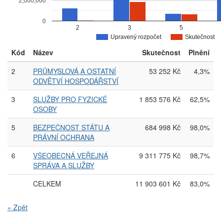
2,000,000
0
2
3
5
Upravený rozpočet
Skutečnost
Kód
Název
Skutečnost
Plnění
2
PRŮMYSLOVÁ A OSTATNÍ
53 252 Kč
4,3%
ODVĚTVÍ HOSPODÁŘSTVÍ
3
SLUŽBY PRO FYZICKÉ
1 853 576 Kč
62,5%
OSOBY
5
BEZPEČNOST STÁTU A
684 998 Kč
98,0%
PRÁVNÍ OCHRANA
6
VŠEOBECNÁ VEŘEJNÁ
9 311 775 Kč
98,7%
SPRÁVA A SLUŽBY
CELKEM
11 903 601 Kč
83,0%
« Zpět