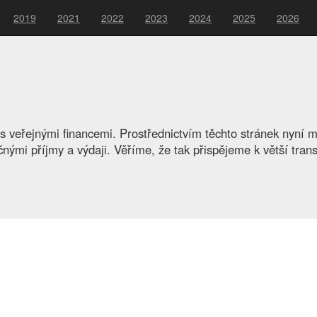
2019
2021
2022
2023
2024
2025
2026
 veřejnými financemi. Prostřednictvím těchto stránek nyní 
nými příjmy a výdaji. Věříme, že tak přispějeme k větší tra