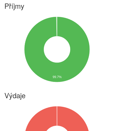
Příjmy
99.7%
Výdaje