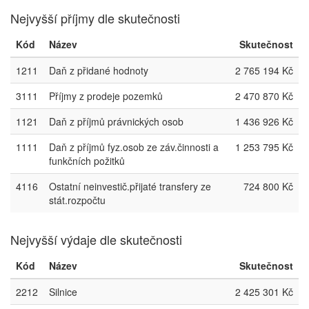
Nejvyšší příjmy dle skutečnosti
Kód
Název
Skutečnost
1211
Daň z přidané hodnoty
2 765 194 Kč
3111
Příjmy z prodeje pozemků
2 470 870 Kč
1121
Daň z příjmů právnických osob
1 436 926 Kč
1111
Daň z příjmů fyz.osob ze záv.činnosti a
1 253 795 Kč
funkčních požitků
4116
Ostatní neinvestič.přijaté transfery ze
724 800 Kč
stát.rozpočtu
Nejvyšší výdaje dle skutečnosti
Kód
Název
Skutečnost
2212
Silnice
2 425 301 Kč