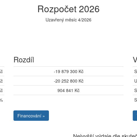
Rozpočet 2026
Uzavřený měsíc 4/2026
Rozdíl
V
Kč
-19 879 300 Kč
S
Kč
-20 252 800 Kč
U
Kč
904 841 Kč
S
1%
S
Financování »
Nejvyšší výdaje dle skuteč