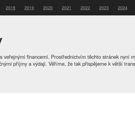
2018
2019
2020
2021
2022
2023
2024
v
 veřejnými financemi. Prostřednictvím těchto stránek nyní 
nými příjmy a výdaji. Věříme, že tak přispějeme k větší tra