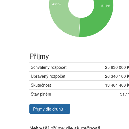
48.9%
51.1%
Příjmy
Schválený rozpočet
25 630 000 
Upravený rozpočet
26 340 100 
Skutečnost
13 464 406 
Stav plnění
51,
Příjmy dle druhů »
Nejvyšší příjmy dle skutečnosti