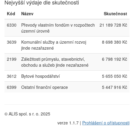
Nejvyšší výdaje dle skutečnosti
Kód
Název
Skutečnost
6330
Převody vlastním fondům v rozpočtech
21 189 728 Kč
územní úrovně
3639
Komunální služby a územní rozvoj
8 698 380 Kč
jinde nezařazené
2199
Záležitosti průmyslu, stavebnictví,
6 798 192 Kč
obchodu a služeb jinde nezařazené
3612
Bytové hospodářství
5 655 050 Kč
6399
Ostatní finanční operace
5 447 916 Kč
© ALIS spol. s r. o. 2025
verze 1.1.7 |
Prohlášení o přístupnosti