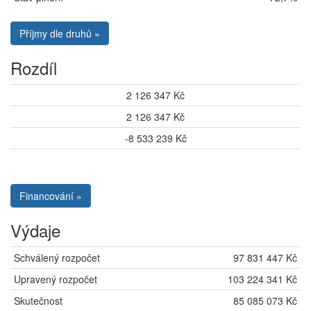
Příjmy dle druhů »
Rozdíl
2 126 347 Kč
2 126 347 Kč
-8 533 239 Kč
Financování »
Výdaje
Schválený rozpočet
97 831 447 Kč
Upravený rozpočet
103 224 341 Kč
Skutečnost
85 085 073 Kč