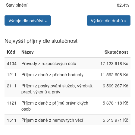
Stav plnění
82,4%
Výdaje dle odvětví »
Výdaje dle druhů »
Nejvyšší příjmy dle skutečnosti
Kód
Název
Skutečnost
4134
Převody z rozpočtových účtů
17 123 918 Kč
1211
Příjem z daně z přidané hodnoty
11 562 608 Kč
2111
Příjem z poskytování služeb, výrobků,
6 569 267 Kč
prací, výkonů a práv
1121
Příjem z daně z příjmů právnických
5 678 118 Kč
osob
1511
Příjem z daně z nemovitých věcí
5 513 971 Kč