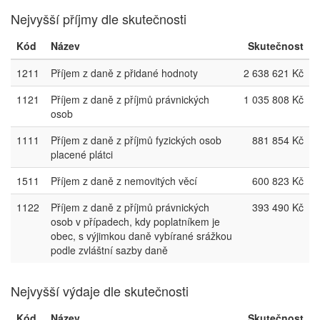
Nejvyšší příjmy dle skutečnosti
Kód
Název
Skutečnost
1211
Příjem z daně z přidané hodnoty
2 638 621 Kč
1121
Příjem z daně z příjmů právnických
1 035 808 Kč
osob
1111
Příjem z daně z příjmů fyzických osob
881 854 Kč
placené plátci
1511
Příjem z daně z nemovitých věcí
600 823 Kč
1122
Příjem z daně z příjmů právnických
393 490 Kč
osob v případech, kdy poplatníkem je
obec, s výjimkou daně vybírané srážkou
podle zvláštní sazby daně
Nejvyšší výdaje dle skutečnosti
Kód
Název
Skutečnost