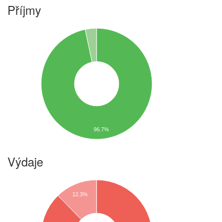
Příjmy
96.7%
Výdaje
12.3%