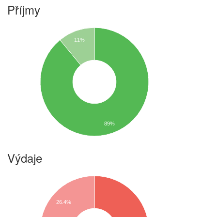
Příjmy
11%
89%
Výdaje
26.4%