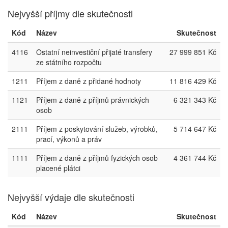
Nejvyšší příjmy dle skutečnosti
Kód
Název
Skutečnost
4116
Ostatní neinvestiční přijaté transfery
27 999 851 Kč
ze státního rozpočtu
1211
Příjem z daně z přidané hodnoty
11 816 429 Kč
1121
Příjem z daně z příjmů právnických
6 321 343 Kč
osob
2111
Příjem z poskytování služeb, výrobků,
5 714 647 Kč
prací, výkonů a práv
1111
Příjem z daně z příjmů fyzických osob
4 361 744 Kč
placené plátci
Nejvyšší výdaje dle skutečnosti
Kód
Název
Skutečnost